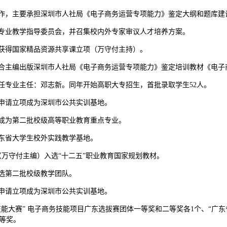
协会合作，主要承担深圳市人社局《电子商务运营专项能力》鉴定大纲和题库建
第一届专业教学指导委员会，并召集校内外专家审议人才培养方案。
操》获得国家精品资源共享课立项（万守付主持）。
协会联合主编出版深圳市人社局《电子商务运营专项能力》鉴定培训教材《电
第一任专业主任：邓志新。同年开始高职大专招生，首批录取学生52人。
软件申请立项成为深圳市公共实训基地。
立项成为第二批校级高等职业教育重点专业。
为广东省大学生校外实践教学基地。
版）（万守付主编）入选“十二五”职业教育国家规划教材。
队入选第二批校级教学团队。
电商申请立项成为深圳市公共实训基地。
院校技能大赛” 电子商务技能项目广东选拔赛团体一等奖和二等奖各1个、“广
等奖。