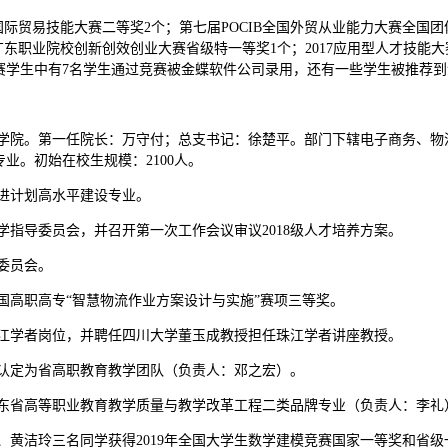
网+国际贸易技能大赛二等奖2个；第七届POCIB全国外贸从业能力大赛全国团
广东职业院校创新创效创业大赛省级特一等奖1个；2017应用型人才技能
赛学生中有7名学生通过竞赛被金蝶软件公司录用，还有一些学生被推荐
为管理学院。第一任院长：万守付；总支书记：徐楚平。部门下辖电子商务、
业。初始在校生规模：2100人。
校奋进计划高水平建设专业。
业教学指导委员会，并召开第一次工作会议审议2018级人才培养方案。
术委员会。
得全国高职高专“智慧物流作业方案设计与实施”赛项三等奖。
设置珠江学者岗位，并聘任四川大学董玉成教授担任珠江学者讲座教授。
队被认定为省高职教育教学团队（负责人：邓之宏）。
立为广东省高等职业教育教学质量与教学改革工程二类品牌专业（负责人：李礼
燕玲、黄洁玲三名同学获得2019年全国大学生数学建模竞赛国家一等奖和省