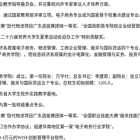
三届专业教学指导委员会，并召集校内外专家审议人才培养方案。
校申报，通过国家教育部评审立项。电子商务专业成为国家骨干校重点建设专业
技能大赛”现代物流项目广东选拔赛团体一等奖、“全国高职高专院校企业经营
圳市第二十六届世界大学生夏季运动会迎办工作”特别贡献奖。
信息经济系原属电子商务、物流管理、工商企业管理、报关与国际货运四个专
子商务学院）。而信息经济系原属的会计电算化、金融管理与实务、投资
电子商务学院）成立。第一任院长：万守付；总支书记：李建奇；副院长：张
理、报关与国际货运五个专业。在校生初始规模：1205人。
为广东省大学生校外实践教学基地。
项成为第一批校级重点专业。
技能大赛”现代物流项目广东选拔赛团体一等奖、“全国职业技能大赛”报关技
会签订合作办学协议，组建华南地区第一家“电子商务行业学院”。
38.4万元的WISE创新管理平台软件。