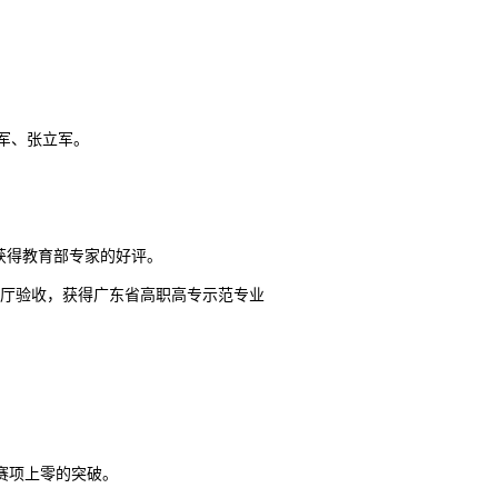
晓军、张立军。
业获得教育部专家的好评。
教育厅验收，获得广东省高职高专示范专业
国赛项上零的突破。