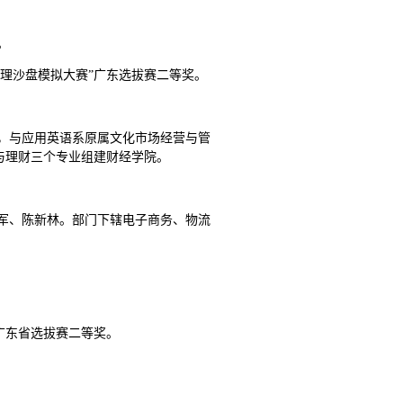
。
管理沙盘模拟大赛”广东选拔赛二等奖。
业，与应用英语系原属文化市场经营与管
与理财三个专业组建财经学院。
立军、陈新林。部门下辖电子商务、物流
能广东省选拔赛二等奖。