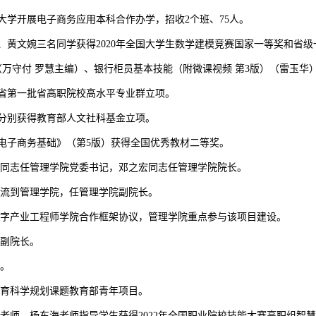
师范大学开展电子商务应用本科合作办学，招收2个班、75人。
玉曼、黄文婉三名同学获得2020年全国大学生数学建模竞赛国家一等奖和省
版）（万守付 罗慧主编）、银行柜员基本技能（附微课视频 第3版）（雷玉
广东省第一批省高职院校高水平专业群立项。
老师分别获得教育部人文社科基金立项。
材《电子商务基础》（第5版）获得全国优秀教材二等奖。
，秦军昌同志任管理学院党委书记，邓之宏同志任管理学院院长。
学院交流到管理学院，任管理学院副院长。
订共建数字产业工程师学院合作框架协议，管理学院重点参与该项目建设。
学院副院长。
成。
全国教育科学规划课题教育部青年项目。
学院钱莹老师、杨东海老师指导学生获得2022年全国职业院校技能大赛高职组