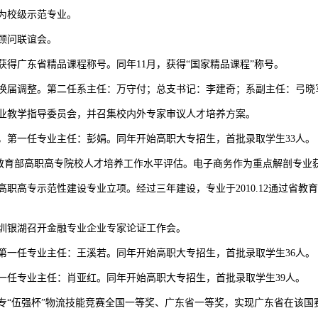
成为校级示范专业。
导顾问联谊会。
操》获得广东省精品课程称号。同年11月，获得“国家精品课程”称号。
导班子换届调整。第二任系主任：万守付；总支书记：李建奇；系副主任：弓
二届专业教学指导委员会，并召集校内外专家审议人才培养方案。
组建，第一任专业主任：彭娟。同年开始高职大专招生，首批录取学生33人。
绩通过教育部高职高专院校人才培养工作水平评估。电子商务作为重点解剖专
东省高职高专示范性建设专业立项。经过三年建设，专业于2010.12通过省
在深圳银湖召开金融专业企业专家论证工作会。
建。第一任专业主任：王溪若。同年开始高职大专招生，首批录取学生36人。
。第一任专业主任：肖亚红。同年开始高职大专招生，首批录取学生39人。
高职高专“伍强杯”物流技能竞赛全国一等奖、广东省一等奖，实现广东省在该