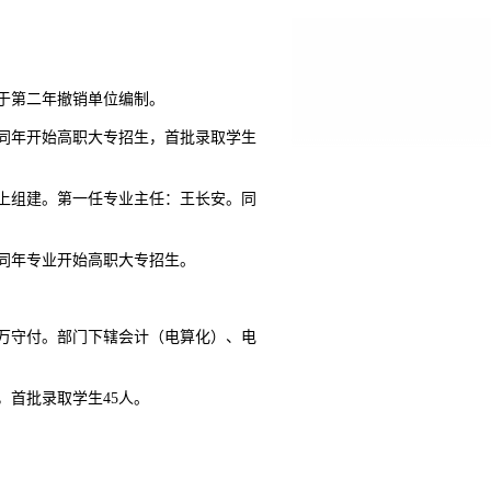
并于第二年撤销单位编制。
。同年开始高职大专招生，首批录取学生
础上组建。第一任专业主任：王长安。同
。同年专业开始高职大专招生。
：万守付。部门下辖会计（电算化）、电
，首批录取学生45人。