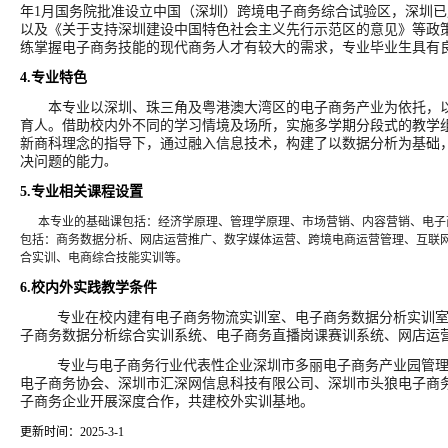
年1月国务院批准设立中国（深圳）跨境电子商务综合试验区，深圳
以及《关于支持深圳建设中国特色社会主义先行示范区的意见》等政
练掌握电子商务技能的现代商务人才有较大的需求，专业毕业生具有
4.
专业特色
本专业以深圳、珠三角及粤港澳大湾区的电子商务产业为依托，以
育人。借助校内外不同的学习情境及场所，实施多学期分段式的教学
新商科理念的指导下，通过融入信息技术，构建了以
数据分析为基础
决问题的能力
。
5.
专业相关课程设置
本专业的基础课包括：经济学原理、管理学原理、市场营销、
内容营销、
电子
包括：商务数据分析、
网店运营推广、数字媒体运营、跨境电商运营管理
、互联
合实训、电商综合技能实训
等。
6.
校内外实践教学条件
专业在校内建有电子商务物流实训室、电子商务数据分析实训
子商务数据分析综合实训系统、电子商务直播岗课赛训系统、网店运
专业与电子商务行业代表性企业深圳市多丽电子商务产业园管
电子商务协会、深圳市汇深网信息科技有限公司、深圳市头狼电子商
子商务企业开展深度合作，共建校外实训基地。
更新时间：2025-3-1