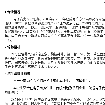
1.
专业概况
电子商务专业创办于
2003年，2010年建成为广东省高职高专示
验收，2019年获批教育部第二批“1+X”证书试点专业，2020年获批
和欧洲资历框架（EQF）5级水平，取得国际可比性证书和国际质量
位的教师
4
人，具有硕士学位的教师
5
人；全部具有双师素质。
2019
年，电子商务专业群被立项成为广东省高水平专业群。该专业群除电
专业。
2.
培养目标
本专业培养思想政治坚定、德技并修，德、智、体、美、劳全面发
售业等行业发展需要，具有良好的思想政治素质、文化素质、职业素
推广、网店装修、数据分析、客户关系管理等技术技能，面向互联网
子商务等领域的高素质技术技能人才。
3.
招生与就业前景
本专业面向广东省招收普通高中毕业生、中职毕业生。
毕业生适合在电子商务企业、传统制造及贸易企业、跨境电子
数据分析
等工作。
深圳市于
2009年成为首个国家电子商务示范城市。十多年来，
域。深圳80%以上的大型企业、半数以上的中小型企业已通过各类网站